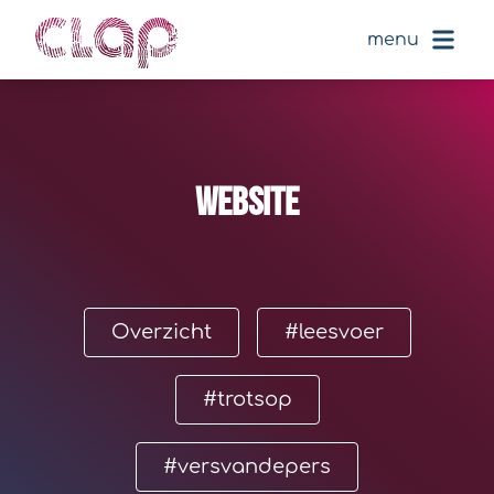
menu
website
Overzicht
#leesvoer
#trotsop
#versvandepers