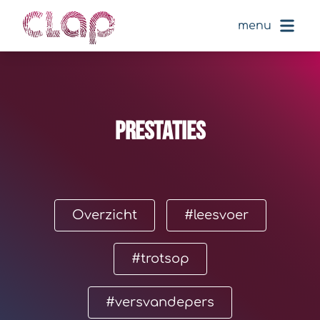
menu
prestaties
Overzicht
#leesvoer
#trotsop
#versvandepers