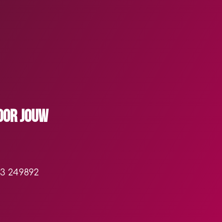
oor jouw
3 249892