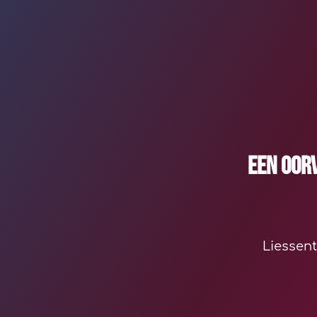
Een oor
Liessen