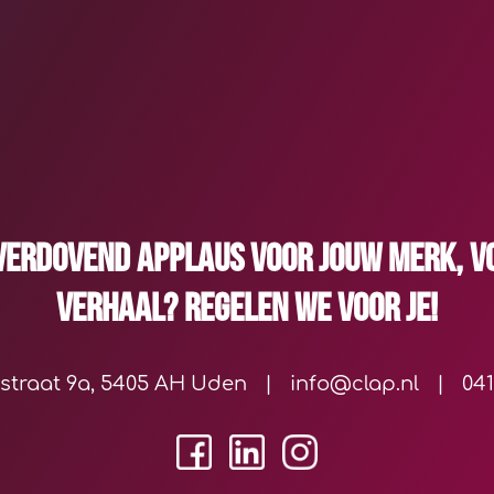
verdovend applaus voor jouw merk, v
verhaal? Regelen we voor je!
tstraat 9a, 5405 AH Uden
|
info@clap.nl
|
041