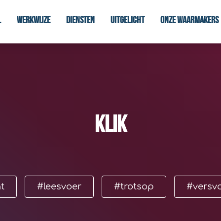
l
Werkwijze
Diensten
Uitgelicht
Onze waarmakers
klik
t
#leesvoer
#trotsop
#versv