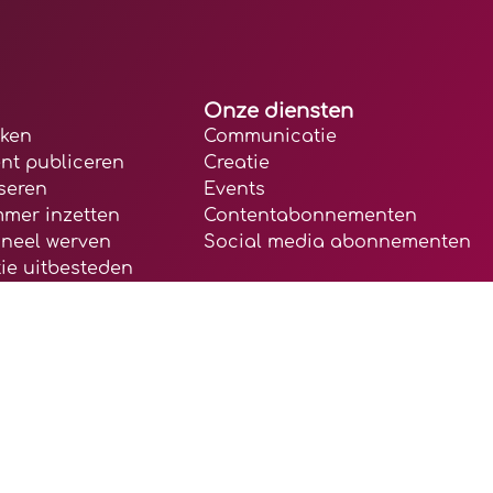
Onze diensten
rken
Communicatie
nt publiceren
Creatie
seren
Events
mmer inzetten
Contentabonnementen
oneel werven
Social media abonnementen
ie uitbesteden
mmunicatieregie
|
Algemene voorwaarden
|
Privacy verklaring
|
C