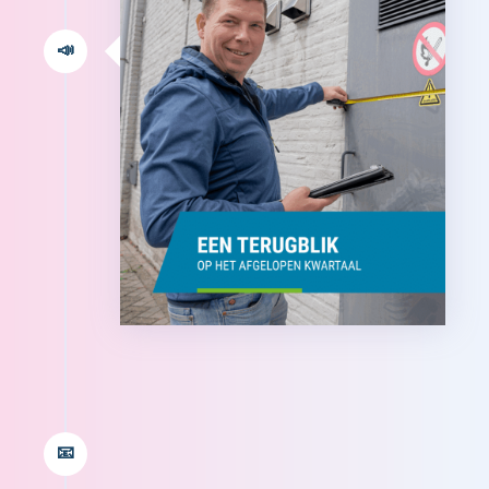
📣
De eerste mailing is afgelopen oktober
verstuurd. Goed voor een prachtige
📧
77% openrate!