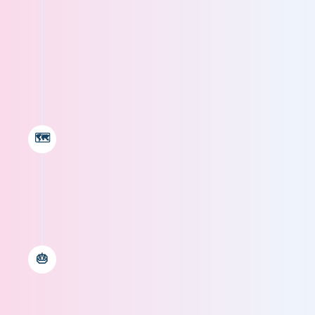
#teamuitbereiding: Artswork is
voortaan met 4 teamleden!
Artswork werkt met klanten door het
🗺️
hele land, van Nijmegen tot de Kempen
en van Limburg tot aan Amsterdam.
En niet te vergeten, Artswork bestaat
🎂
in 2026 10 jaar! Een mijlpijl waar we
samen graag iets bijzonders van gaan
maken.