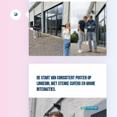
🤝
De start van consistent posten op
LinkedIn, met sterke cijfers en mooie
interacties.