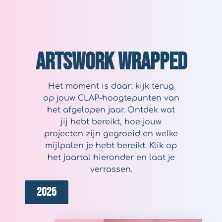
Artswork
W
r
a
p
p
e
d
Het moment is daar: kijk terug
op jouw CLAP-hoogtepunten van
het afgelopen jaar. Ontdek wat
jij hebt bereikt, hoe jouw
projecten zijn gegroeid en welke
mijlpalen je hebt bereikt. Klik op
het jaartal hieronder en laat je
verrassen.
2025