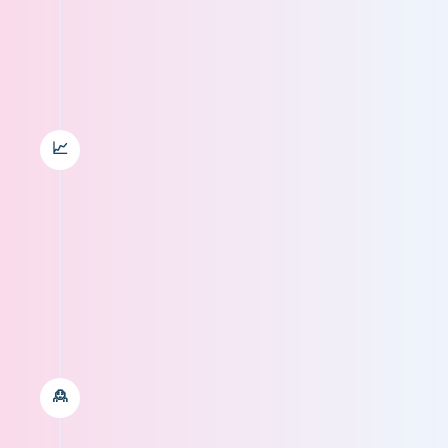
76 nieuwe LinkedIn volgers sinds de
📈
eerste post! En de posts hebben
samen al ruim 5000 impressies.
🙎